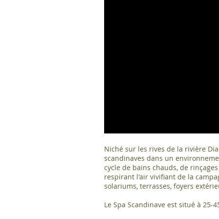
Niché sur les rives de la rivière D
scandinaves dans un environnement 
cycle de bains chauds, de rinçages
respirant l'air vivifiant de la ca
solariums, terrasses, foyers extér
Le Spa Scandinave est situé à 25-