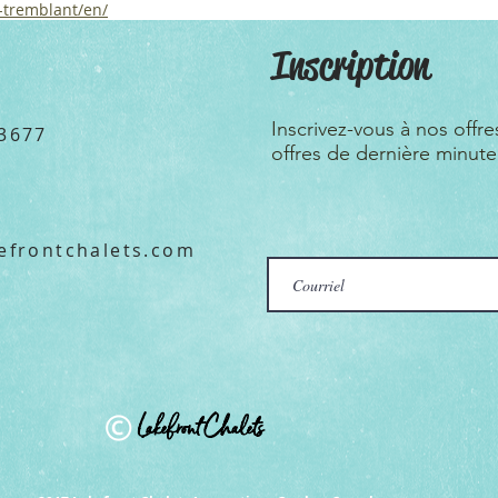
-tremblant/en/
Inscription
Inscrivez-vous à nos offre
3677
offres de dernière minute
efrontchalets.com
Lakefront Chalets