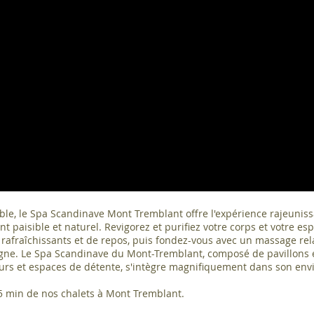
iable, le Spa Scandinave Mont Tremblant offre l'expérience rajeunis
paisible et naturel. Revigorez et purifiez votre corps et votre esp
 rafraîchissants et de repos, puis fondez-vous avec un massage rel
mpagne. Le Spa Scandinave du Mont-Tremblant, composé de pavillons 
ieurs et espaces de détente, s'intègre magnifiquement dans son en
45 min de nos chalets à Mont Tremblant.