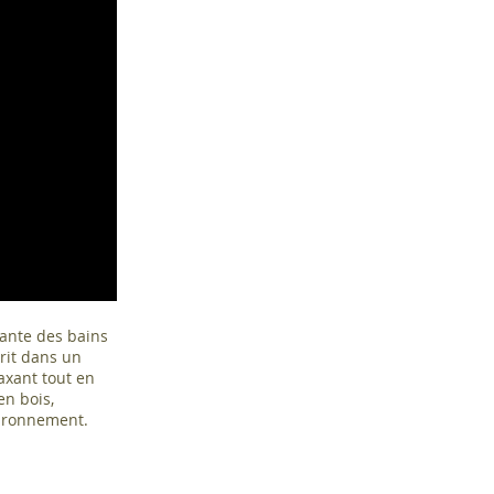
sante des bains
rit dans un
axant tout en
en bois,
vironnement.