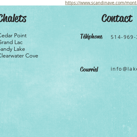
https://www.scandinave.com/mont
Chalets
Contact
Cedar Point
Téléphone
514-969-
Grand Lac
Sandy Lake
Clearwater Cove
Courriel
info@lak